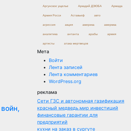
Аргунское ущелье
Аркадий ДЗЮБА
Армада
Армия Росси
Аставьеф
авто
агрессия
акция
америка
амермка
аналитика
антанта
арабы
армия
артисты
атака мертвецов
Мета
Войти
Лента записей
Лента комментариев
WordPress.org
реклама
Сети ГЗС и автономная газификация
войн,
красный медведь,мир инвестиций
финансовые гарантии для
предприятий
кухни на заказ в сургуте