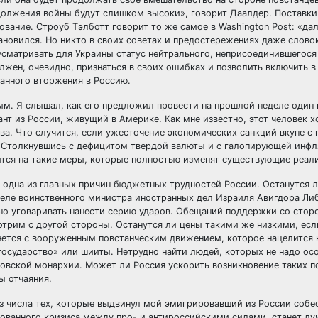
одолжения войны будут слишком высоки», говорит Даалдер. Поставк
ование. Строуб Тэлботт говорит то же самое в Washington Post: «д
ановился. Но никто в своих советах и предостережениях даже слово
сматривать для Украины статус нейтрального, неприсоединившегося 
лжен, очевидно, признаться в своих ошибках и позволить включить в
анного вторжения в Россию.
ым. Я слышал, как его предложил провести на прошлой неделе один
нт из России, живущий в Америке. Как мне известно, этот человек 
а. Что случится, если ужесточение экономических санкций вкупе с
? Столкнувшись с дефицитом твердой валюты и с галопирующей инфл
шится на такие меры, которые полностью изменят существующие реал
о одна из главных причин бюджетных трудностей России. Останутся 
деле воинственного министра иностранных дел Израиля Авигдора Ли
ьно уговаривать нанести серию ударов. Обещаний поддержки со стор
трим с другой стороны. Останутся ли цены такими же низкими, есл
нется с вооруженным повстанческим движением, которое нацелится 
осударство» или шииты. Нетрудно найти людей, которых не надо ос
довской монархии. Может ли Россия ускорить возникновение таких п
ы отчаяния.
 числа тех, которые выдвинул мой эмигрировавший из России собес
изованного кризиса между про- и антироссийскими силами, станет л