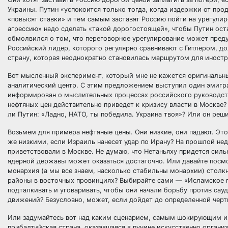
Украины. Путин «успокоится только тогда, когда издержки от пр
«повысят ставки» и тем самым заставят Россию пойти на урегулир
агрессию» надо сделать «такой дорогостоящей», чтобы Путин ост
обмолвился о том, что переговорное урегулирование может преду
Российский лидер, которого регулярно сравнивают с Гитлером, до
страну, которая неоднократно становилась маршрутом для иностр
Вот мысленный эксперимент, который мне не кажется оригинальн
аналитический центр. С этим предложением выступил один эмигра
информирован о мыслительных процессах российского руководств
нефтяных цен действительно приведет к кризису власти в Москве
ли Путин: «Ладно, НАТО, ты победила. Украина твоя»? Или он ре
Возьмем для примера нефтяные цены. Они низкие, они падают. Эт
же низкими, если Израиль нанесет удар по Ирану? На прошлой не
приветствовали в Москве. Не думаю, что Нетаньяху придется сил
ядерной державы может оказаться достаточно. Или давайте посмо
монархия (а мы все знаем, насколько стабильны монархии) столк
районы в восточных провинциях? Выбирайте сами — «Исламское г
подталкивать и уговаривать, чтобы они начали борьбу против сау
движений? Безусловно, может, если дойдет до определенной черт
Или задумайтесь вот над каким сценарием, самым шокирующим из
прибалтийская страна, оказавшаяся в пучине искусственно орган