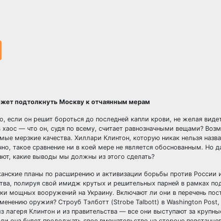
ожет подтолкнуть Москву к отчаянным мерам
, если он решит бороться до последней капли крови, не желая видет
 в хаос — что он, судя по всему, считает равнозначными вещами? Воз
мые мерзкие качества. Хиллари Клинтон, которую никак нельзя назв
но, такое сравнение ни в коей мере не является обоснованным. Но 
ают, какие выводы мы должны из этого сделать?
анские планы по расширению и активизации борьбы против России и
тва, полируя свой имидж крутых и решительных парней в рамках по
и мощных вооружений на Украину. Включают ли они в перечень пос
енению оружия? Строуб Тэлботт (Strobe Talbott) в Washington Post,
из лагеря Клинтон и из правительства — все они выступают за крупны
если она будет продолжать свое вмешательство на стороне повстанцев