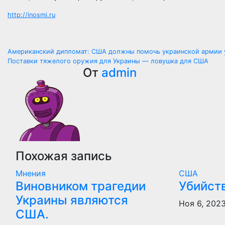
http://inosmi.ru
Навигация
Американский дипломат: США должны помочь украинской армии 
Поставки тяжелого оружия для Украины — ловушка для США
по
От
admin
записям
Похожая запись
Мнения
США
Виновником трагедии
Убийст
Украины являются
Ноя 6, 202
США.