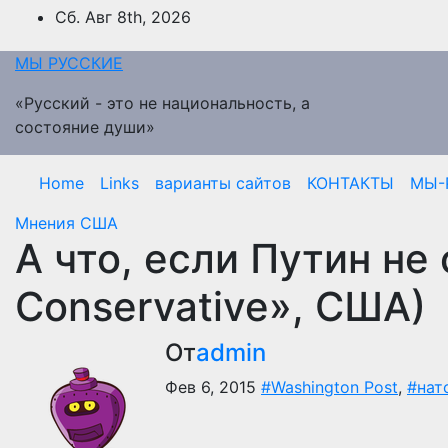
Перейти
Сб. Авг 8th, 2026
к
содержимому
МЫ РУССКИЕ
«Русский - это не национальность, а
состояние души»
Home
Links
варианты сайтов
КОНТАКТЫ
МЫ-
Мнения
США
А что, если Путин не
Conservative», США)
От
admin
Фев 6, 2015
#Washington Post
,
#нат