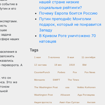
нашей стране низкие
е событие в
социальные рейтинги?
утин и его
Почему Европа боится Россию
Путин преподнёс Монголии
 экспертами.
подарок, который не понравится
 есть
Западу
рошее
 задача
В Кривом Роге уничтожено 70
 сфере наших
натовцев
Tags
населения в
 заложить
1 мая
5 колонна
9 мая
11 сентября
оказались
 переворота. А
12 застава
18 век
1918
Bild
CounterPunch
Forbes
Fox
Fox News
 что он
Monsanto
SWIFT
The Times
нса. Это же
гтоном
The Washington Post
usa
Veikko Korhonen
льной
Washington Post
Абхазия
Ада Роговцева
Акция протеста
Амет-Хан Султан
Англия