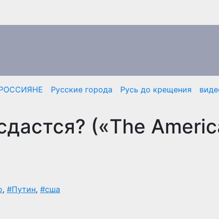
РОССИЯНЕ
Русские города
Русь до крещения
виде
 сдастся? («The Ameri
о
,
#Путин
,
#сша