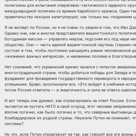
полигоном для испытания оперативно-тактического ядерного оруж
международной политике со времен Карибского кризиса. Один так
правительство покорно капитулируют, как только мы «поднимем ц
Я не эксперт по России, но я не очень-то уверен в том, что Иво 
Однако они, как и многие представители вашингтонского политичес
богоданная миссия — управлять миром, подгоняя его под наши не
общество. Они — часть единой вашингтонской паутины (термин «в
состоит в том, чтобы постоянно расширять рамки человеческой де
«жизненно важных интересов», и неизменно полезна и благотворна
Нет сомнений, что украинский кризис начался с попыток американ
многострадальной стране, чтобы добиться победы для Запада и 
фундамент для проведения государственного переворота и народно
успешными. Браво, воскликнули все. «Это войдет в учебники ист
потом Россия ответила — и энергичность и сила ее ответа ошело
И вот теперь они думают, как отреагировать на ответ России. Если
пытается не пустить НАТО в свой огород, этот человек непременно
вполне логично, как было логично и то, что северные вьетнамцы
бомбардировок их родной страны. Неужели Путин не понимает, чт
системы?
Но что, если Путин отреагирует не так, как говорят все эти воин