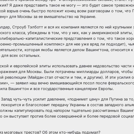
ия? Я даже представить такое не могу — это будет самое тревожно
ой взрыв очень быстро положит конец всем разговорам о том, что П
ену» для Москвы за ее вмешательство на Украине.
Даалдер, Строуб Тэлботт и вся их компания являются по ней крупными
кого класса, убеждены в том, что у них, как у американской элиты,
олиберально-капиталистические представления о том, что такое хо
оенно-промышленный комплекс» для нее уже вряд ли подходит), чья
ятельности, которая якобы является делом Вашингтона, относится к
 для всех остальных.
ской и европейской элиты использовать давнее недовольство части 
поражения для Москвы. Были потрачены миллиарды долларов, чтобы
й революции (Майдан стал отчасти и тем, и другим). И эти усилия 
ории», — заявил наш вечно вмешивающийся посол после февральского
мила Вашингтон и все государственные канцелярии Европы.
 Запад чуть-чуть усилит давление, «поднимет цену» для Путина за то,
 покорится и благословит передачу Украины в состав западного алья
 должны капитулировать под напором тщательно рассчитанных Вашин
о он выступает против более совершенной и более передовой социа
ы из мозговых трестов? Об этом кто-нибудь подумал?