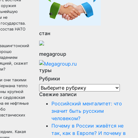
и оружия
альнейшую
м не
государства.
 состав НАТО
стан
 вашингтонский
хорошо
megagroup
 падением
яцией, скажет
ии?
туры
Рубрики
ли они такими
бермана тепло
Рубрики
оны крупной
Свежие записи
и саудовская
Российский менталитет: что
на ее нефтяные
обо
значит быть русским
овстанческих
человеком?
Почему в России живётся не
едник. Какая
так, как в Европе? И почему в
учшим