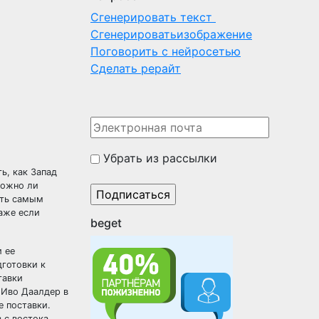
Сгенерировать текст
Сгенерироватьизображение
Поговорить с нейросетью
Сделать рерайт
Убрать из рассылки
ь, как Запад
можно ли
ать самым
даже если
beget
 ее
дготовки к
тавки
 Иво Даалдер в
е поставки.
 с востока