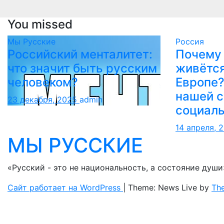
You missed
Мы Русские
Россия
Российский менталитет:
Почему 
что значит быть русским
живётся 
человеком?
Европе?
нашей с
23 декабря, 2025
admin
социаль
14 апреля, 
МЫ РУССКИЕ
«Русский - это не национальность, а состояние души
Сайт работает на WordPress
|
Theme: News Live by
Th