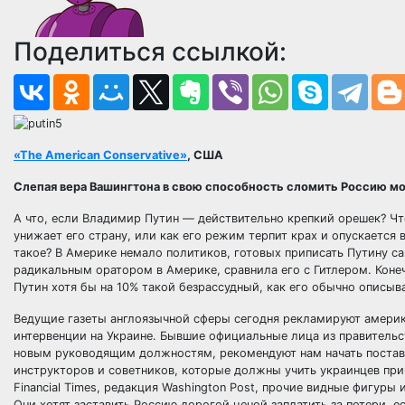
Поделиться ссылкой:
«The American Conservative»
, США
Слепая вера Вашингтона в свою способность сломить Россию м
А что, если Владимир Путин — действительно крепкий орешек? Что
унижает его страну, или как его режим терпит крах и опускается
такое? В Америке немало политиков, готовых приписать Путину са
радикальным оратором в Америке, сравнила его с Гитлером. Конеч
Путин хотя бы на 10% такой безрассудный, как его обычно описыв
Ведущие газеты англоязычной сферы сегодня рекламируют америк
интервенции на Украине. Бывшие официальные лица из правительс
новым руководящим должностям, рекомендуют нам начать поставк
инструкторов и советников, которые должны учить украинцев прим
Financial Times, редакция Washington Post, прочие видные фигуры 
Они хотят заставить Россию дорогой ценой заплатить за потери, 