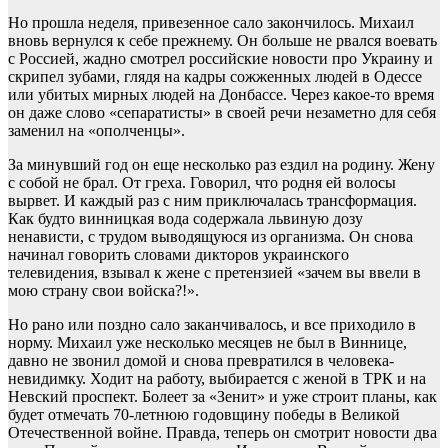
Но прошла неделя, привезенное сало закончилось. Михаил
вновь вернулся к себе прежнему. Он больше не рвался воевать
с Россией, жадно смотрел российские новости про Украину и
скрипел зубами, глядя на кадры сожженных людей в Одессе
или убитых мирных людей на Донбассе. Через какое-то время
он даже слово «сепаратисты» в своей речи незаметно для себя
заменил на «ополченцы».
За минувший год он еще несколько раз ездил на родину. Жену
с собой не брал. От греха. Говорил, что родня ей волосы
вырвет. И каждый раз с ним приключалась трансформация.
Как будто винницкая вода содержала львиную дозу
ненависти, с трудом выводящуюся из организма. Он снова
начинал говорить словами дикторов украинского
телевидения, взывал к жене с претензией «зачем вы ввели в
мою страну свои войска?!».
Но рано или поздно сало заканчивалось, и все приходило в
норму. Михаил уже несколько месяцев не был в Виннице,
давно не звонил домой и снова превратился в человека-
невидимку. Ходит на работу, выбирается с женой в ТРК и на
Невский проспект. Болеет за «Зенит» и уже строит планы, как
будет отмечать 70-летнюю годовщину победы в Великой
Отечественной войне. Правда, теперь он смотрит новости два