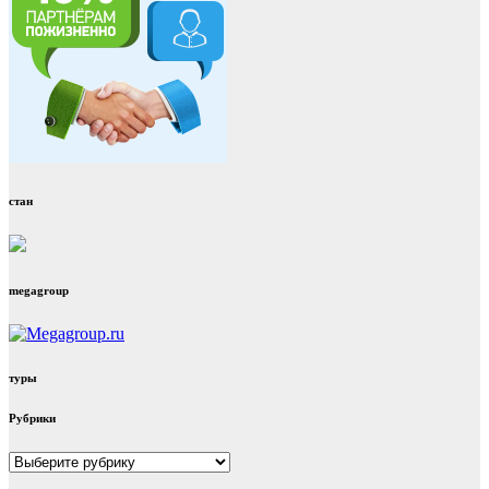
стан
megagroup
туры
Рубрики
Рубрики