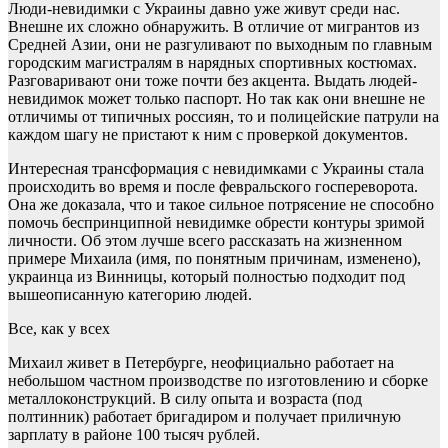
Люди-невидимки с Украины давно уже живут среди нас.
Внешне их сложно обнаружить. В отличие от мигрантов из
Средней Азии, они не разгуливают по выходным по главным
городским магистралям в нарядных спортивных костюмах.
Разговаривают они тоже почти без акцента. Выдать людей-
невидимок может только паспорт. Но так как они внешне не
отличимы от типичных россиян, то и полицейские патрули на
каждом шагу не пристают к ним с проверкой документов.
Интересная трансформация с невидимками с Украины стала
происходить во время и после февральского госпереворота.
Она же доказала, что и такое сильное потрясение не способно
помочь беспринципной невидимке обрести контуры зримой
личности. Об этом лучше всего рассказать на жизненном
примере Михаила (имя, по понятным причинам, изменено),
украинца из Винницы, который полностью подходит под
вышеописанную категорию людей.
Все, как у всех
Михаил живет в Петербурге, неофициально работает на
небольшом частном производстве по изготовлению и сборке
металлоконструкций. В силу опыта и возраста (под
полтинник) работает бригадиром и получает приличную
зарплату в районе 100 тысяч рублей.