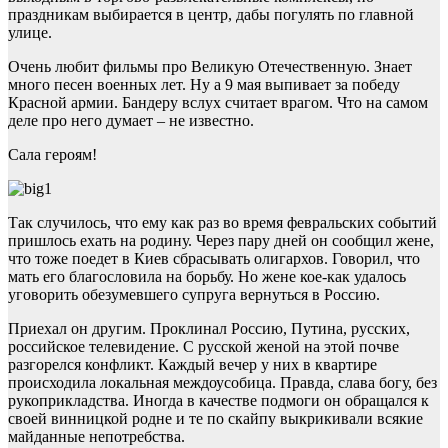
праздникам выбирается в центр, дабы погулять по главной
улице.
Очень любит фильмы про Великую Отечественную. Знает
много песен военных лет. Ну а 9 мая выпивает за победу
Красной армии. Бандеру вслух считает врагом. Что на самом
деле про него думает – не известно.
Сала героям!
Так случилось, что ему как раз во время февральских событий
пришлось ехать на родину. Через пару дней он сообщил жене,
что тоже поедет в Киев сбрасывать олигархов. Говорил, что
мать его благословила на борьбу. Но жене кое-как удалось
уговорить обезумевшего супруга вернуться в Россию.
Приехал он другим. Проклинал Россию, Путина, русских,
российское телевидение. С русской женой на этой почве
разгорелся конфликт. Каждый вечер у них в квартире
происходила локальная междоусобица. Правда, слава богу, без
рукоприкладства. Иногда в качестве подмоги он обращался к
своей винницкой родне и те по скайпу выкрикивали всякие
майданные непотребства.