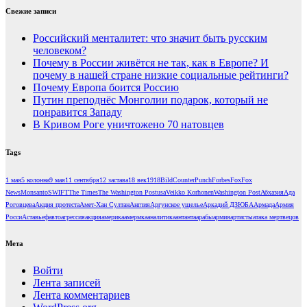
Свежие записи
Российский менталитет: что значит быть русским
человеком?
Почему в России живётся не так, как в Европе? И
почему в нашей стране низкие социальные рейтинги?
Почему Европа боится Россию
Путин преподнёс Монголии подарок, который не
понравится Западу
В Кривом Роге уничтожено 70 натовцев
Tags
1 мая
5 колонна
9 мая
11 сентября
12 застава
18 век
1918
Bild
CounterPunch
Forbes
Fox
Fox
News
Monsanto
SWIFT
The Times
The Washington Post
usa
Veikko Korhonen
Washington Post
Абхазия
Ада
Роговцева
Акция протеста
Амет-Хан Султан
Англия
Аргунское ущелье
Аркадий ДЗЮБА
Армада
Армия
Росси
Аставьеф
авто
агрессия
акция
америка
амермка
аналитика
антанта
арабы
армия
артисты
атака мертвецов
Мета
Войти
Лента записей
Лента комментариев