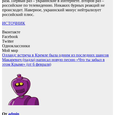
раза. Первый раз – украинские в Интернете. Второй раз –
российские по телевидению. Никаких бурных реакций не
происходит. Наверное, украинский минус нейтрализует
российский плюс.
ИСТОЧНИК
Вконтакте
Facebook
Twitter
Одноклассники
Мой мир
Навигация
Олланд: встреча в Кремле была одним из последних шансов
Макаревич (падла) написал новую песню «Что ты забыл в
по
этом Крыме» (от 6 февраля)
записям
От
admin