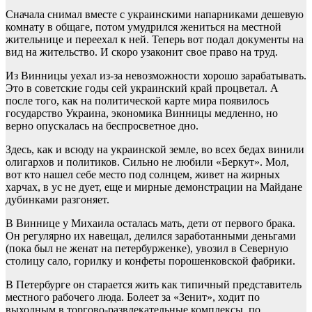
Сначала снимал вместе с украинскими напарниками дешевую
комнату в общаге, потом умудрился жениться на местной
жительнице и переехал к ней. Теперь вот подал документы на
вид на жительство. И скоро узаконит свое право на труд.
Из Винницы уехал из-за невозможности хорошо зарабатывать.
Это в советские годы сей украинский край процветал. А
после того, как на политической карте мира появилось
государство Украина, экономика Винницы медленно, но
верно опускалась на беспросветное дно.
Здесь, как и всюду на украинской земле, во всех бедах винили
олигархов и политиков. Сильно не любили «Беркут». Мол,
вот кто нашел себе место под солнцем, живет на жирных
харчах, в ус не дует, еще и мирные демонстрации на Майдане
дубинками разгоняет.
В Виннице у Михаила осталась мать, дети от первого брака.
Он регулярно их навещал, делился заработанными деньгами
(пока был не женат на петербурженке), увозил в Северную
столицу сало, горилку и конфеты порошенковской фабрики.
В Петербурге он старается жить как типичный представитель
местного рабочего люда. Болеет за «Зенит», ходит по
выходным в торгово-развлекательные комплексы, по