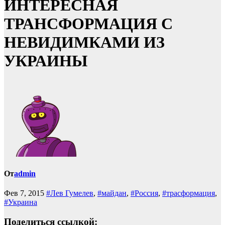
ИНТЕРЕСНАЯ
ТРАНСФОРМАЦИЯ С
НЕВИДИМКАМИ ИЗ
УКРАИНЫ
От
admin
Фев 7, 2015
#Лев Гумелев
,
#майдан
,
#Россия
,
#трасформация
,
#Украина
Поделиться ссылкой: