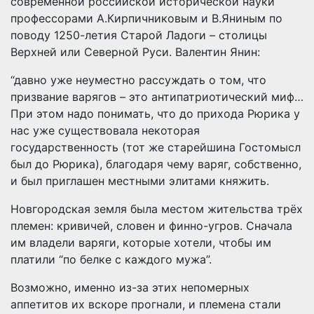
современной российской исторической науки
профессорами А.Кирпичниковым и В.Яниным по
поводу 1250-летия Старой Ладоги – столицы
Верхней или Северной Руси. Валентин Янин:
“давно уже неуместно рассуждать о том, что
призвание варягов – это антипатриотический миф…
При этом надо понимать, что до прихода Рюрика у
нас уже существовала некоторая
государственность (тот же старейшина Гостомысл
был до Рюрика), благодаря чему варяг, собственно,
и был приглашен местными элитами княжить.
Новгородская земля была местом жительства трёх
племен: кривичей, словен и финно-угров. Сначала
им владели варяги, которые хотели, чтобы им
платили “по белке с каждого мужа”.
Возможно, именно из-за этих непомерных
аппетитов их вскоре прогнали, и племена стали