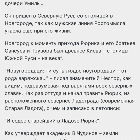
дочери Умилы…
Он пришел в Северную Русь со столицей в
Новгороде, так как мужская линия Ростомысла
угасла ещё при его жизни.
Новгород к моменту прихода Рюрика и его братьев
Санеуса и Трувора был древнее Киева – столицы
Южной Руси – на века”.
“Новугородьци: ти суть людье ноугородьци – от
рода варяжска…” – писал знаменитый Нестор, как
видим, подразумевая под варягами всех северных
славян. Как раз оттуда и начал править Рюрик, из
расположенного севернее Ладограда (современная
Старая Ладога), о чём и записано в летописи:
“И седее старейший в Ладозе Рюрик”.
Как утверждает академик В.Чудинов – земли