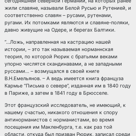
сегодняшней северной Германии, на которых ранее
жили славяне, называли Белой Русью и Рутенией, и
соответственно славян – русами, рутенами,
ругами. Их потомками являются и славяне-поляки,
давно живущие на Одере, и берегах Балтики.
“…Ложь, направленная на кастрацию нашей
истории, – это так называемая норманнская
теория, по которой Рюрик с братьями веками
упорно числятся скандинавами, а не западными
руссами… – возмущался в своей книге
В.Н.Емельянов. – А ведь имеется книга француза
Кармье “Письма о севере”, изданная им в 1840 году
в Париже, а затем в 1841 году в Брюсселе.
Этот французский исследователь, не имеющий, к
нашему счастью, никакого отношения к спору
антинорманистов с норманистами, во время
посещения им Макленбурга, т.е. как раз той
области, откуда был призван Рюрик, записал среди