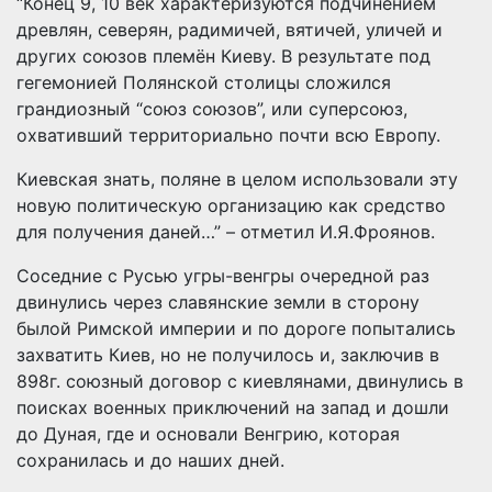
“Конец 9, 10 век характеризуются подчинением
древлян, северян, радимичей, вятичей, уличей и
других союзов племён Киеву. В результате под
гегемонией Полянской столицы сложился
грандиозный “союз союзов”, или суперсоюз,
охвативший территориально почти всю Европу.
Киевская знать, поляне в целом использовали эту
новую политическую организацию как средство
для получения даней…” – отметил И.Я.Фроянов.
Соседние с Русью угры-венгры очередной раз
двинулись через славянские земли в сторону
былой Римской империи и по дороге попытались
захватить Киев, но не получилось и, заключив в
898г. союзный договор с киевлянами, двинулись в
поисках военных приключений на запад и дошли
до Дуная, где и основали Венгрию, которая
сохранилась и до наших дней.