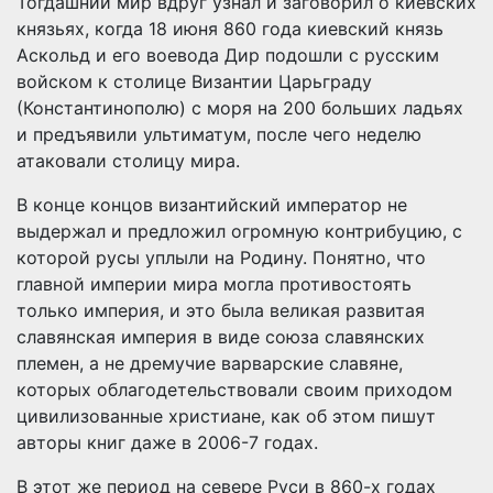
Тогдашний мир вдруг узнал и заговорил о киевских
князьях, когда 18 июня 860 года киевский князь
Аскольд и его воевода Дир подошли с русским
войском к столице Византии Царьграду
(Константинополю) с моря на 200 больших ладьях
и предъявили ультиматум, после чего неделю
атаковали столицу мира.
В конце концов византийский император не
выдержал и предложил огромную контрибуцию, с
которой русы уплыли на Родину. Понятно, что
главной империи мира могла противостоять
только империя, и это была великая развитая
славянская империя в виде союза славянских
племен, а не дремучие варварские славяне,
которых облагодетельствовали своим приходом
цивилизованные христиане, как об этом пишут
авторы книг даже в 2006-7 годах.
В этот же период на севере Руси в 860-х годах