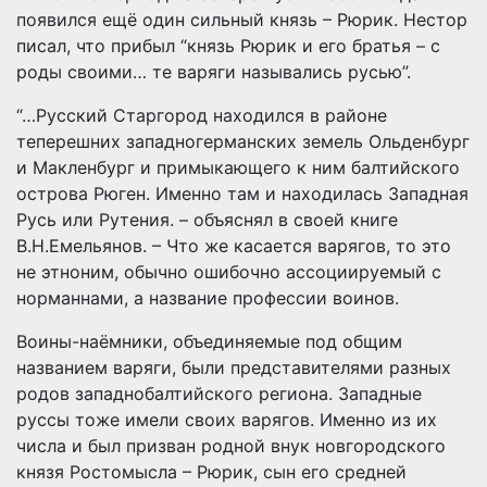
появился ещё один сильный князь – Рюрик. Нестор
писал, что прибыл “князь Рюрик и его братья – с
роды своими… те варяги назывались русью”.
“…Русский Старгород находился в районе
теперешних западногерманских земель Ольденбург
и Макленбург и примыкающего к ним балтийского
острова Рюген. Именно там и находилась Западная
Русь или Рутения. – объяснял в своей книге
В.Н.Емельянов. – Что же касается варягов, то это
не этноним, обычно ошибочно ассоциируемый с
норманнами, а название профессии воинов.
Воины-наёмники, объединяемые под общим
названием варяги, были представителями разных
родов западнобалтийского региона. Западные
руссы тоже имели своих варягов. Именно из их
числа и был призван родной внук новгородского
князя Ростомысла – Рюрик, сын его средней