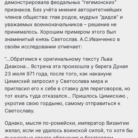
демонстрировала феодальных “гегемонских”
признаков. Без учёта мнения авторитетнейших
членов общества: глав родов, мудрых “дидов” и
уважаемых военноначальников – решение не
принималось. Хорошим примером этого был
знаменитый князь Светослав. А.С.Иванченко в
своём исследовании отмечает:
“…Обратимся к оригинальному тексту Льва
Диакона… Встреча эта произошла у берега Дуная
23 июля 971 года, после того, как накануне
Цимисхий запросил у Светослава мира и
пригласил его к себе в ставку для переговоров, но
тот ехать туда отказался… Пришлось Цимисхию ,
укротив свою гордыню, самому отправиться к
Светославу.
Однако, мысля по-ромейски, император Византии
желал, если не удалось воинской силой, то хотя бы
пышностью своего облачения и богатством