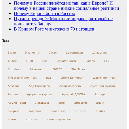
Почему в России живётся не так, как в Европе? И
почему в нашей стране низкие социальные рейтинги?
Почему Европа боится Россию
Путин преподнёс Монголии подарок, который не
понравится Западу
В Кривом Роге уничтожено 70 натовцев
Tags
1 мая
5 колонна
9 мая
11 сентября
12 застава
18 век
1918
Bild
CounterPunch
Forbes
Fox
Fox News
Monsanto
SWIFT
The Times
The Washington Post
usa
Veikko Korhonen
Washington Post
Абхазия
Ада Роговцева
Акция протеста
Амет-Хан Султан
Англия
Аргунское ущелье
Аркадий ДЗЮБА
Армада
Армия Росси
Аставьеф
авто
агрессия
акция
америка
амермка
аналитика
антанта
арабы
армия
артисты
атака мертвецов