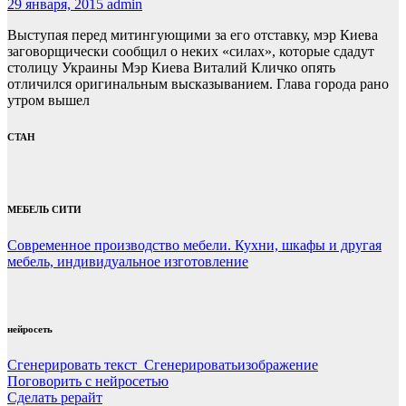
29 января, 2015
admin
Выступая перед митингующими за его отставку, мэр Киева
заговорщически сообщил о неких «силах», которые сдадут
столицу Украины Мэр Киева Виталий Кличко опять
отличился оригинальным высказыванием. Глава города рано
утром вышел
СТАН
МЕБЕЛЬ СИТИ
Современное производство мебели. Кухни, шкафы и другая
мебель, индивидуальное изготовление
нейросеть
Сгенерировать текст Сгенерироватьизображение
Поговорить с нейросетью
Сделать рерайт