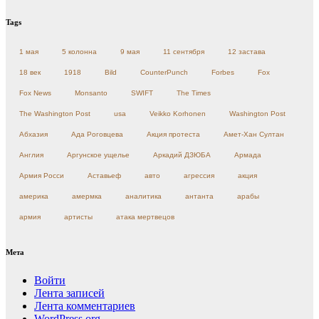
Tags
1 мая
5 колонна
9 мая
11 сентября
12 застава
18 век
1918
Bild
CounterPunch
Forbes
Fox
Fox News
Monsanto
SWIFT
The Times
The Washington Post
usa
Veikko Korhonen
Washington Post
Абхазия
Ада Роговцева
Акция протеста
Амет-Хан Султан
Англия
Аргунское ущелье
Аркадий ДЗЮБА
Армада
Армия Росси
Аставьеф
авто
агрессия
акция
америка
амермка
аналитика
антанта
арабы
армия
артисты
атака мертвецов
Мета
Войти
Лента записей
Лента комментариев
WordPress.org