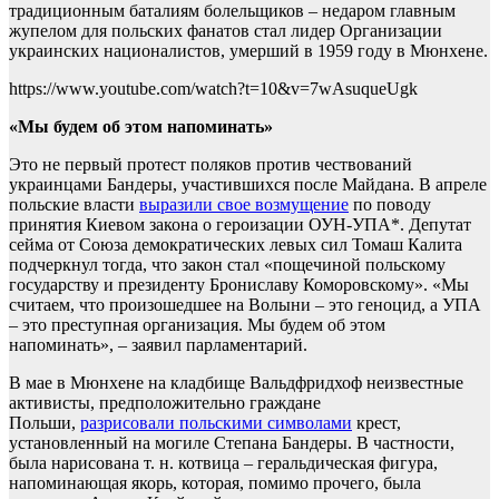
традиционным баталиям болельщиков – недаром главным
жупелом для польских фанатов стал лидер Организации
украинских националистов, умерший в 1959 году в Мюнхене.
https://www.youtube.com/watch?t=10&v=7wAsuqueUgk
«Мы будем об этом напоминать»
Это не первый протест поляков против чествований
украинцами Бандеры, участившихся после Майдана. В апреле
польские власти
выразили свое возмущение
по поводу
принятия Киевом закона о героизации ОУН-УПА*. Депутат
сейма от Союза демократических левых сил Томаш Калита
подчеркнул тогда, что закон стал «пощечиной польскому
государству и президенту Брониславу Коморовскому». «Мы
считаем, что произошедшее на Волыни – это геноцид, а УПА
– это преступная организация. Мы будем об этом
напоминать», – заявил парламентарий.
В мае в Мюнхене на кладбище Вальдфридхоф неизвестные
активисты, предположительно граждане
Польши,
разрисовали польскими символами
крест,
установленный на могиле Степана Бандеры. В частности,
была нарисована т. н. котвица – геральдическая фигура,
напоминающая якорь, которая, помимо прочего, была