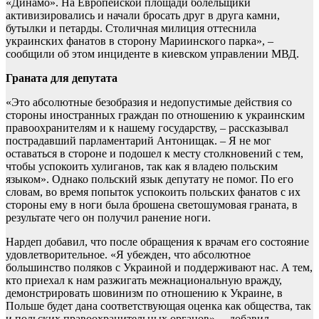
«Динамо». На Европейской площади болельщики
активизировались и начали бросать друг в друга камни,
бутылки и петарды. Столичная милиция оттеснила
украинских фанатов в сторону Мариинского парка», –
сообщили об этом инциденте в киевском управлении МВД.
Граната для депутата
«Это абсолютные безобразия и недопустимые действия со
стороны иностранных граждан по отношению к украинским
правоохранителям и к нашему государству, – рассказывал
пострадавший парламентарий Антонищак. – Я не мог
оставаться в стороне и подошел к месту столкновений с тем,
чтобы успокоить хулиганов, так как я владею польским
языком». Однако польский язык депутату не помог. По его
словам, во время попыток успокоить польских фанатов с их
стороны ему в ноги была брошена светошумовая граната, в
результате чего он получил ранение ноги.
Нардеп добавил, что после обращения к врачам его состояние
удовлетворительное. «Я убежден, что абсолютное
большинство поляков с Украиной и поддерживают нас. А тем,
кто приехал к нам разжигать межнациональную вражду,
демонстрировать шовинизм по отношению к Украине, в
Польше будет дана соответствующая оценка как общества, так
и польских правоохранительных органов», – добавил