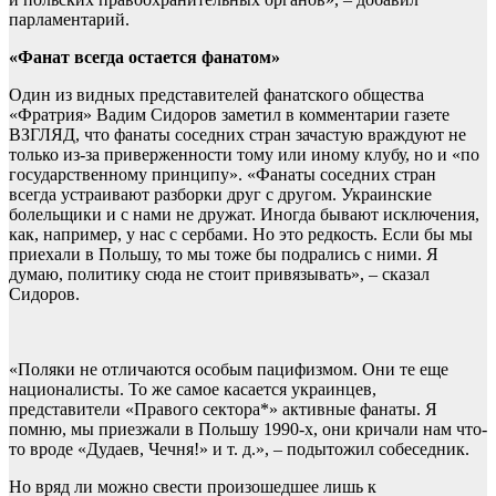
парламентарий.
«Фанат всегда остается фанатом»
Один из видных представителей фанатского общества
«Фратрия» Вадим Сидоров заметил в комментарии газете
ВЗГЛЯД, что фанаты соседних стран зачастую враждуют не
только из-за приверженности тому или иному клубу, но и «по
государственному принципу». «Фанаты соседних стран
всегда устраивают разборки друг с другом. Украинские
болельщики и с нами не дружат. Иногда бывают исключения,
как, например, у нас с сербами. Но это редкость. Если бы мы
приехали в Польшу, то мы тоже бы подрались с ними. Я
думаю, политику сюда не стоит привязывать», – сказал
Сидоров.
«Поляки не отличаются особым пацифизмом. Они те еще
националисты. То же самое касается украинцев,
представители «Правого сектора*» активные фанаты. Я
помню, мы приезжали в Польшу 1990-х, они кричали нам что-
то вроде «Дудаев, Чечня!» и т. д.», – подытожил собеседник.
Но вряд ли можно свести произошедшее лишь к