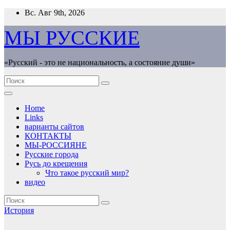
Перейти
Вс. Авг 9th, 2026
к
содержимому
МЫ РУССКИЕ
«Русский - это не национальность, а состояние души»
Home
Links
варианты сайтов
КОНТАКТЫ
МЫ-РОССИЯНЕ
Русские города
Русь до крещения
Что такое русский мир?
видео
История