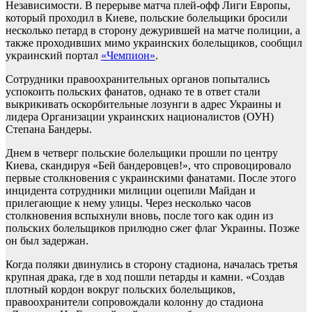
Независимости. В перерыве матча плей-офф Лиги Европы,
который проходил в Киеве, польские болельщики бросили
несколько петард в сторону дежурившей на матче полиции, а
также проходивших мимо украинских болельщиков, сообщил
украинский портал
«Чемпион»
.
Сотрудники правоохранительных органов попытались
успокоить польских фанатов, однако те в ответ стали
выкрикивать оскорбительные лозунги в адрес Украины и
лидера Организации украинских националистов (ОУН)
Степана Бандеры.
Днем в четверг польские болельщики прошли по центру
Киева, скандируя «Бей бандеровцев!», что спровоцировало
первые столкновения с украинскими фанатами. После этого
инцидента сотрудники милиции оцепили Майдан и
прилегающие к нему улицы. Через несколько часов
столкновения вспыхнули вновь, после того как один из
польских болельщиков прилюдно сжег флаг Украины. Позже
он был задержан.
Когда поляки двинулись в сторону стадиона, началась третья
крупная драка, где в ход пошли петарды и камни. «Создав
плотный кордон вокруг польских болельщиков,
правоохранители сопровождали колонну до стадиона