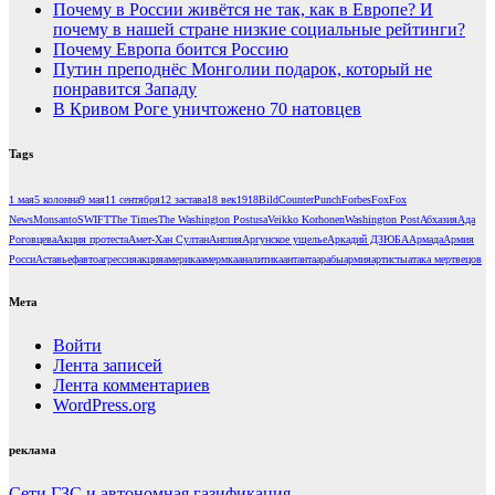
Почему в России живётся не так, как в Европе? И
почему в нашей стране низкие социальные рейтинги?
Почему Европа боится Россию
Путин преподнёс Монголии подарок, который не
понравится Западу
В Кривом Роге уничтожено 70 натовцев
Tags
1 мая
5 колонна
9 мая
11 сентября
12 застава
18 век
1918
Bild
CounterPunch
Forbes
Fox
Fox
News
Monsanto
SWIFT
The Times
The Washington Post
usa
Veikko Korhonen
Washington Post
Абхазия
Ада
Роговцева
Акция протеста
Амет-Хан Султан
Англия
Аргунское ущелье
Аркадий ДЗЮБА
Армада
Армия
Росси
Аставьеф
авто
агрессия
акция
америка
амермка
аналитика
антанта
арабы
армия
артисты
атака мертвецов
Мета
Войти
Лента записей
Лента комментариев
WordPress.org
реклама
Сети ГЗС и автономная газификация