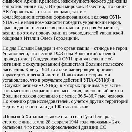
символом Армии Крайовой, некоммунистического движения
сопротивления в годы Второй мировой. Известно, что бойцы
АК боролись как с гитлеровцами, так и с
коллаборационистскими формированиями, включая ОУН-
УПА. «Не имея возможности победить украинский народ,
враг подло пытается осквернить могилу героя Украины», –
заявил по этому поводу один из руководителей украинской
общины в Италии Олесь Городецкий.
Но для Польши Бандера и его организация – отнюдь не герои.
Установлено, что весной 1943 года Волынский краевой
провод (отдел) бандеровской ОУН принял решение об
изгнании с оккупированной фашистами Волыни польского
населения. К лету 1943-го атаки бандеровцев приняли
характер этнической чистки. Польскими историками
установлено, что в результате действий УПА-ОУН(б) и
«Службы безпеки» ОУН(б), в которых принимала участие
часть местного украинского населения, число погибших на
Волыни поляков составило не менее 36,5–36,7 тыс. человек.
По мнению ряда исследователей, с учетом других территорий
жертвами резни стали до 100 тыс. поляков.
«Польской Хатынью» также стало село Гута Пеняцкая,
стертое с лица земли 28 февраля 1944 года «вояками» 2-го
батальона 4-го полка добровольческой дивизии СС