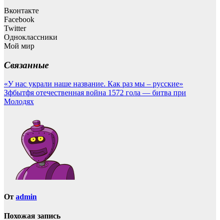
Вконтакте
Facebook
Twitter
Одноклассники
Мой мир
Связанные
Навигация
«У нас украли наше название. Как раз мы – русские»
Зфбытфя отечественная война 1572 гола — битва при
по
Молодях
записям
От
admin
Похожая запись