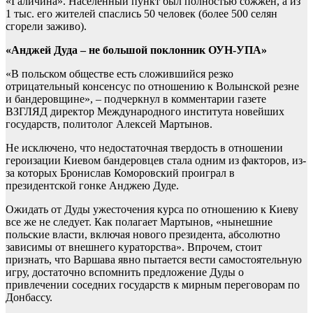
«Галичина». Населенный пункт был полностью сожжен, а из
1 тыс. его жителей спаслись 50 человек (более 500 селян
сгорели заживо).
«Анджей Дуда – не большой поклонник ОУН-УПА»
«В польском обществе есть сложившийся резко
отрицательный консенсус по отношению к Волынской резне
и бандеровщине», – подчеркнул в комментарии газете
ВЗГЛЯД директор Международного института новейших
государств, политолог Алексей Мартынов.
Не исключено, что недостаточная твердость в отношении
героизации Киевом бандеровцев стала одним из факторов, из-
за которых Бронислав Коморовский проиграл в
президентской гонке Анджею Дуде.
Ожидать от Дуды ужесточения курса по отношению к Киеву
все же не следует. Как полагает Мартынов, «нынешние
польские власти, включая нового президента, абсолютно
зависимы от внешнего кураторства». Впрочем, стоит
признать, что Варшава явно пытается вести самостоятельную
игру, достаточно вспомнить предложение Дуды о
привлечении соседних государств к мирным переговорам по
Донбассу.