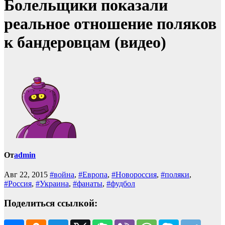
Болельщики показали
реальное отношение поляков
к бандеровцам (видео)
От
admin
Авг 22, 2015
#война
,
#Европа
,
#Новороссия
,
#поляки
,
#Россия
,
#Украина
,
#фанаты
,
#фудбол
Поделиться ссылкой: