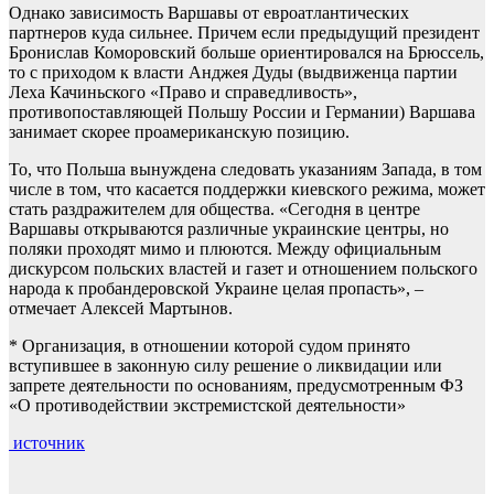
Однако зависимость Варшавы от евроатлантических
партнеров куда сильнее. Причем если предыдущий президент
Бронислав Коморовский больше ориентировался на Брюссель,
то с приходом к власти Анджея Дуды (выдвиженца партии
Леха Качиньского «Право и справедливость»,
противопоставляющей Польшу России и Германии) Варшава
занимает скорее проамериканскую позицию.
То, что Польша вынуждена следовать указаниям Запада, в том
числе в том, что касается поддержки киевского режима, может
стать раздражителем для общества. «Сегодня в центре
Варшавы открываются различные украинские центры, но
поляки проходят мимо и плюются. Между официальным
дискурсом польских властей и газет и отношением польского
народа к пробандеровской Украине целая пропасть», –
отмечает Алексей Мартынов.
* Организация, в отношении которой судом принято
вступившее в законную силу решение о ликвидации или
запрете деятельности по основаниям, предусмотренным ФЗ
«О противодействии экстремистской деятельности»
источник