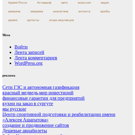
Армия Росси
Аставьеф
авто
агрессия
акция
америка
амермка
аналитика
антанта
арабы
армия
артисты
атака мертвецов
Мета
Войти
Лента записей
Лента комментариев
WordPress.org
реклама
Сети ГЗС и автономная газификация
красный медведь,мир инвестиций
финансовые гарантии для предприятий
кухни на заказ в сургуте
мы русские
Центр спортивной подготовки и реабилитации имени
«Алексея Ашапатова»
создание и продвижение сайтов
Дешевые авиабилеты