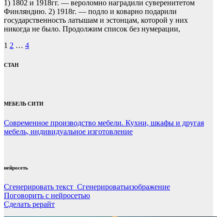
1) 1802 и 1918гг. — вероломно наградили суверенитетом
Финляндию. 2) 1918г. — подло и коварно подарили
государственность латышам и эстонцам, которой у них
никогда не было. Продолжим список без нумерации,
Пагинация
1
2
…
4
записей
СТАН
МЕБЕЛЬ СИТИ
Современное производство мебели. Кухни, шкафы и другая
мебель, индивидуальное изготовление
нейросеть
Сгенерировать текст Сгенерироватьизображение
Поговорить с нейросетью
Сделать рерайт