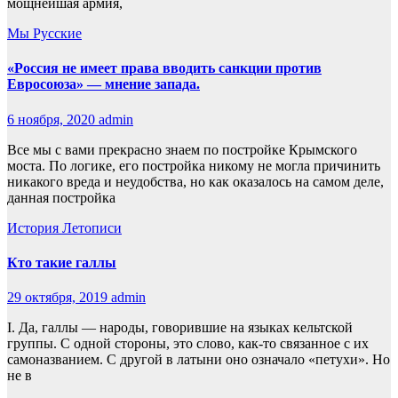
мощнейшая армия,
Мы Русские
«Россия не имеет права вводить санкции против
Евросоюза» — мнение запада.
6 ноября, 2020
admin
Все мы с вами прекрасно знаем по постройке Крымского
моста. По логике, его постройка никому не могла причинить
никакого вреда и неудобства, но как оказалось на самом деле,
данная постройка
История
Летописи
Кто такие галлы
29 октября, 2019
admin
I. Да, галлы — народы, говорившие на языках кельтской
группы. С одной стороны, это слово, как-то связанное с их
самоназванием. С другой в латыни оно означало «петухи». Но
не в