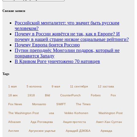
Свежие записи
Российский менталитет: что значит быть русским
человеком?
Почему в России живётся не так, как в Европе? И
почему в нашей стране низкие социальные рейтинги?
Почему Европа боится Россию
Путин преподнёс Монголии подарок, который не
понравится Западу
В Кривом Роге уничтожено 70 натовцев
Tags
1 мая
5 колонна
9 мая
11 сентября
12 застава
18 век
1918
Bild
CounterPunch
Forbes
Fox
Fox News
Monsanto
SWIFT
The Times
The Washington Post
usa
Veikko Korhonen
Washington Post
Абхазия
Ада Роговцева
Акция протеста
Амет-Хан Султан
Англия
Аргунское ущелье
Аркадий ДЗЮБА
Армада