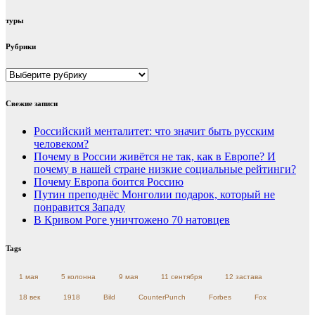
туры
Рубрики
Рубрики
Свежие записи
Российский менталитет: что значит быть русским
человеком?
Почему в России живётся не так, как в Европе? И
почему в нашей стране низкие социальные рейтинги?
Почему Европа боится Россию
Путин преподнёс Монголии подарок, который не
понравится Западу
В Кривом Роге уничтожено 70 натовцев
Tags
1 мая
5 колонна
9 мая
11 сентября
12 застава
18 век
1918
Bild
CounterPunch
Forbes
Fox