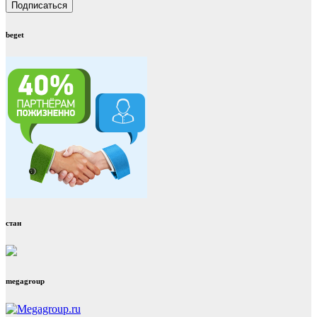
beget
стан
megagroup