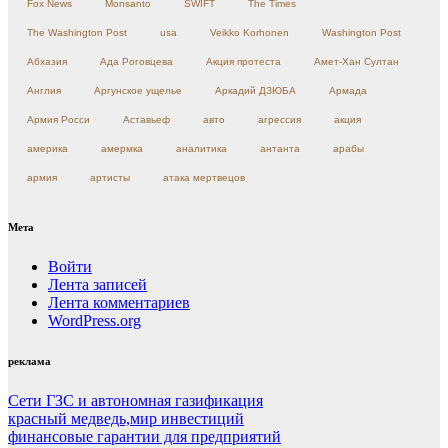
Fox News
Monsanto
SWIFT
The Times
The Washington Post
usa
Veikko Korhonen
Washington Post
Абхазия
Ада Роговцева
Акция протеста
Амет-Хан Султан
Англия
Аргунское ущелье
Аркадий ДЗЮБА
Армада
Армия Росси
Аставьеф
авто
агрессия
акция
америка
амермка
аналитика
антанта
арабы
армия
артисты
атака мертвецов
Мета
Войти
Лента записей
Лента комментариев
WordPress.org
реклама
Сети ГЗС и автономная газификация
красный медведь,мир инвестиций
финансовые гарантии для предприятий