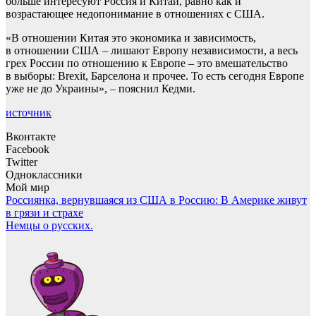
больше интересуют Россия и Китай, равно как и
возрастающее недопонимание в отношениях с США.
«В отношении Китая это экономика и зависимость,
в отношении США – лишают Европу независимости, а весь
грех России по отношению к Европе – это вмешательство
в выборы: Brexit, Барселона и прочее. То есть сегодня Европе
уже не до Украины», – пояснил Кедми.
источник
Вконтакте
Facebook
Twitter
Одноклассники
Мой мир
Навигация
Россиянка, вернувшаяся из США в Россию: В Америке живут
в грязи и страхе
по
Немцы о русских.
записям