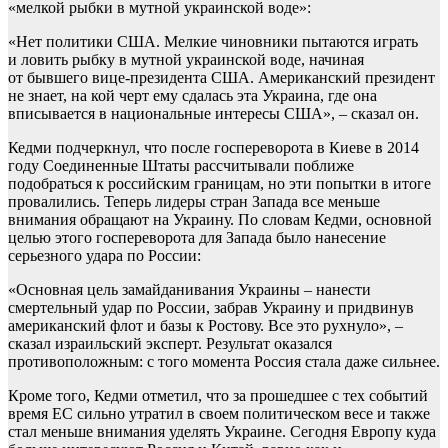
«мелкой рыбки в мутной украинской воде»:
«Нет политики США. Мелкие чиновники пытаются играть
и ловить рыбку в мутной украинской воде, начиная
от бывшего вице-президента США. Американский президент
не знает, на кой черт ему сдалась эта Украина, где она
вписывается в национальные интересы США», – сказал он.
Кедми подчеркнул, что после госпереворота в Киеве в 2014
году Соединенные Штаты рассчитывали поближе
подобраться к российским границам, но эти попытки в итоге
провалились. Теперь лидеры стран Запада все меньше
внимания обращают на Украину. По словам Кедми, основной
целью этого госпереворота для Запада было нанесение
серьезного удара по России:
«Основная цель замайданивания Украины – нанести
смертельный удар по России, забрав Украину и придвинув
американский флот и базы к Ростову. Все это рухнуло», –
сказал израильский эксперт. Результат оказался
противоположным: с того момента Россия стала даже сильнее.
Кроме того, Кедми отметил, что за прошедшее с тех событий
время ЕС сильно утратил в своем политическом весе и также
стал меньше внимания уделять Украине. Сегодня Европу куда