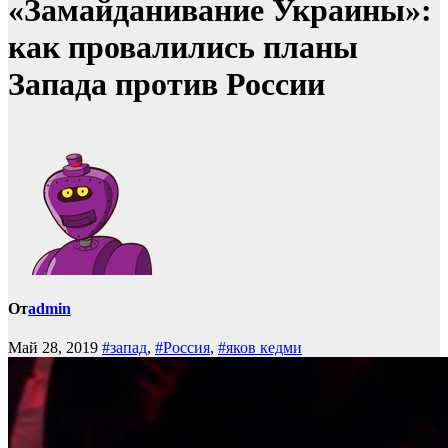
«Замайданивание Украины»:
как провалились планы
Запада против России
От
admin
Май 28, 2019
#запад
,
#Россия
,
#яков кедми