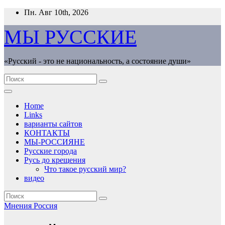
Перейти
Пн. Авг 10th, 2026
к
содержимому
МЫ РУССКИЕ
«Русский - это не национальность, а состояние души»
Home
Links
варианты сайтов
КОНТАКТЫ
МЫ-РОССИЯНЕ
Русские города
Русь до крещения
Что такое русский мир?
видео
Мнения
Россия