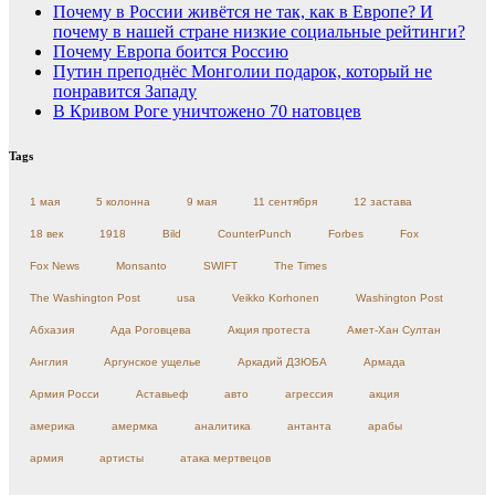
Почему в России живётся не так, как в Европе? И
почему в нашей стране низкие социальные рейтинги?
Почему Европа боится Россию
Путин преподнёс Монголии подарок, который не
понравится Западу
В Кривом Роге уничтожено 70 натовцев
Tags
1 мая
5 колонна
9 мая
11 сентября
12 застава
18 век
1918
Bild
CounterPunch
Forbes
Fox
Fox News
Monsanto
SWIFT
The Times
The Washington Post
usa
Veikko Korhonen
Washington Post
Абхазия
Ада Роговцева
Акция протеста
Амет-Хан Султан
Англия
Аргунское ущелье
Аркадий ДЗЮБА
Армада
Армия Росси
Аставьеф
авто
агрессия
акция
америка
амермка
аналитика
антанта
арабы
армия
артисты
атака мертвецов