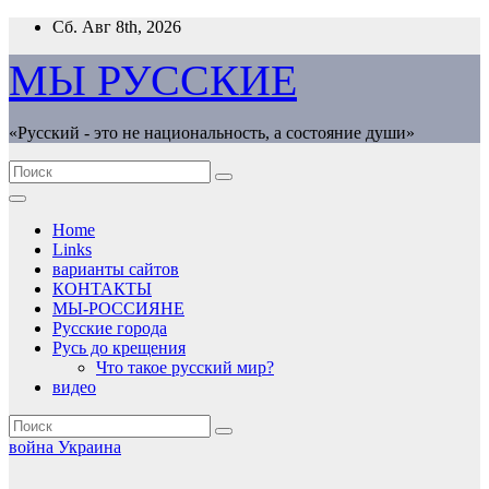
Перейти
Сб. Авг 8th, 2026
к
содержимому
МЫ РУССКИЕ
«Русский - это не национальность, а состояние души»
Home
Links
варианты сайтов
КОНТАКТЫ
МЫ-РОССИЯНЕ
Русские города
Русь до крещения
Что такое русский мир?
видео
война
Украина