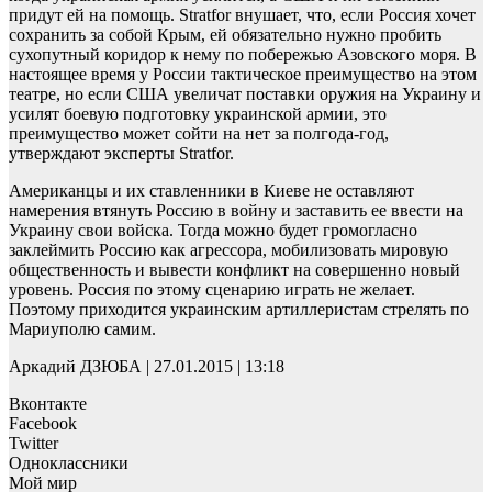
придут ей на помощь. Stratfor внушает, что, если Россия хочет
сохранить за собой Крым, ей обязательно нужно пробить
сухопутный коридор к нему по побережью Азовского моря. В
настоящее время у России тактическое преимущество на этом
театре, но если США увеличат поставки оружия на Украину и
усилят боевую подготовку украинской армии, это
преимущество может сойти на нет за полгода-год,
утверждают эксперты Stratfor.
Американцы и их ставленники в Киеве не оставляют
намерения втянуть Россию в войну и заставить ее ввести на
Украину свои войска. Тогда можно будет громогласно
заклеймить Россию как агрессора, мобилизовать мировую
общественность и вывести конфликт на совершенно новый
уровень. Россия по этому сценарию играть не желает.
Поэтому приходится украинским артиллеристам стрелять по
Мариуполю самим.
Аркадий ДЗЮБА | 27.01.2015 | 13:18
Вконтакте
Facebook
Twitter
Одноклассники
Мой мир