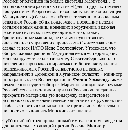
Россией ополченцев на жилые кварталы Мариуполя… с
использованием ракетных систем «Град» и других тяжелых
вооружений». Керри связал новое наступление ополченцев в
Мариуполе и Дебальцево с «безответственным и опасным
решением России об их поддержке в последние недели
сотнями новых единиц новейших вооружений, включая
ракетные системы, тяжелую артиллерию, танки,
бронированные машины, не считая осуществления
оперативного управления процессом».Схожее заявление
сделал генсек НАТО
Йенс Столтенберг
. Утверждая, что
обстрел жилых районов Мариуполя вёлся «с территории,
контролируемой сепаратистами»,
Столтенберг
заявил о
появлении «признаков широкомасштабного наступления
поддерживаемых Россией сепаратистов на разных
направлениях в Донецкой и Луганской областях». Министр
иностранных дел Великобритании
Филип Хэммонд
, также
немедленно осудил «обстрел Мариуполя поддерживаемыми
Россией сепаратистами» и призвал Россию «немедленно
прекратить материальную поддержку сепаратистов и
использовать свое значительное влияние на их руководство,
чтобы заставить их остановить не прицельные обстрелы и
полностью выполнять Минские соглашения».
Субботний обстрел придал новый импульс и теме введения
дополнительных санкций против России. Министр