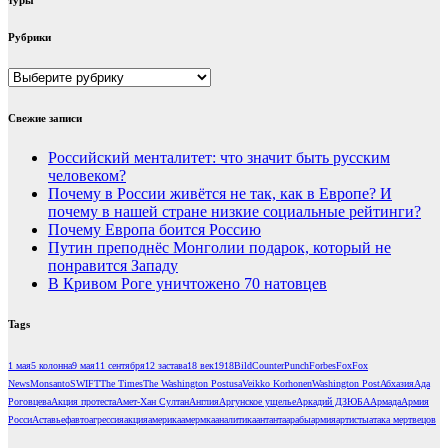
туры
Рубрики
Рубрики
Свежие записи
Российский менталитет: что значит быть русским
человеком?
Почему в России живётся не так, как в Европе? И
почему в нашей стране низкие социальные рейтинги?
Почему Европа боится Россию
Путин преподнёс Монголии подарок, который не
понравится Западу
В Кривом Роге уничтожено 70 натовцев
Tags
1 мая
5 колонна
9 мая
11 сентября
12 застава
18 век
1918
Bild
CounterPunch
Forbes
Fox
Fox
News
Monsanto
SWIFT
The Times
The Washington Post
usa
Veikko Korhonen
Washington Post
Абхазия
Ада
Роговцева
Акция протеста
Амет-Хан Султан
Англия
Аргунское ущелье
Аркадий ДЗЮБА
Армада
Армия
Росси
Аставьеф
авто
агрессия
акция
америка
амермка
аналитика
антанта
арабы
армия
артисты
атака мертвецов