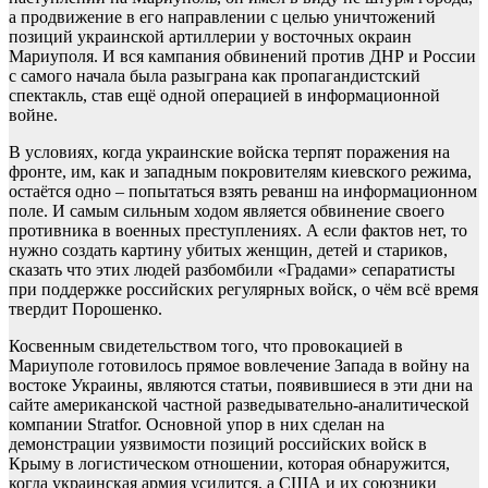
а продвижение в его направлении с целью уничтожений
позиций украинской артиллерии у восточных окраин
Мариуполя. И вся кампания обвинений против ДНР и России
с самого начала была разыграна как пропагандистский
спектакль, став ещё одной операцией в информационной
войне.
В условиях, когда украинские войска терпят поражения на
фронте, им, как и западным покровителям киевского режима,
остаётся одно – попытаться взять реванш на информационном
поле. И самым сильным ходом является обвинение своего
противника в военных преступлениях. А если фактов нет, то
нужно создать картину убитых женщин, детей и стариков,
сказать что этих людей разбомбили «Градами» сепаратисты
при поддержке российских регулярных войск, о чём всё время
твердит Порошенко.
Косвенным свидетельством того, что провокацией в
Мариуполе готовилось прямое вовлечение Запада в войну на
востоке Украины, являются статьи, появившиеся в эти дни на
сайте американской частной разведывательно-аналитической
компании Stratfor. Основной упор в них сделан на
демонстрации уязвимости позиций российских войск в
Крыму в логистическом отношении, которая обнаружится,
когда украинская армия усилится, а США и их союзники