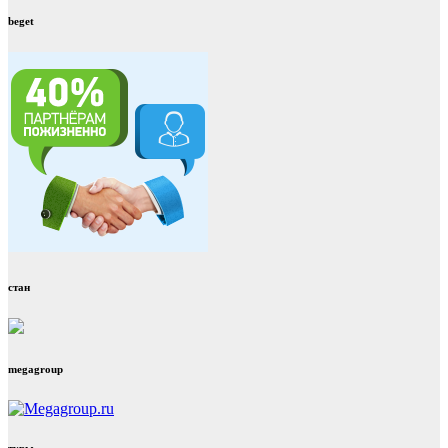
beget
стан
megagroup