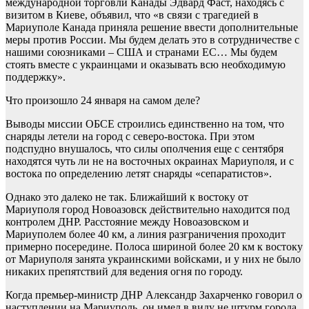
международной торговли Канады Эдвард Фаст, находясь с
визитом в Киеве, объявил, что «в связи с трагедией в
Мариуполе Канада приняла решение ввести дополнительные
меры против России. Мы будем делать это в сотрудничестве с
нашими союзниками – США и странами ЕС… Мы будем
стоять вместе с украинцами и оказывать всю необходимую
поддержку».
Что произошло 24 января на самом деле?
Выводы миссии ОБСЕ строились единственно на том, что
снаряды летели на город с северо-востока. При этом
подспудно внушалось, что силы ополчения еще с сентября
находятся чуть ли не на восточных окраинах Мариуполя, и с
востока по определению летят снаряды «сепаратистов».
Однако это далеко не так. Ближайший к востоку от
Мариуполя город Новоазовск действительно находится под
контролем ДНР. Расстояние между Новоазовском и
Мариуполем более 40 км, а линия разграничения проходит
примерно посередине. Полоса шириной более 20 км к востоку
от Мариуполя занята украинскими войсками, и у них не было
никаких препятствий для ведения огня по городу.
Когда премьер-министр ДНР Александр Захарченко говорил о
наступлении на Мариуполь, он имел в виду не штурм города,