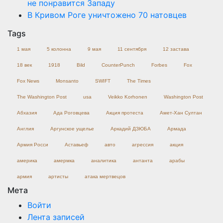
не понравится Западу
В Кривом Роге уничтожено 70 натовцев
Tags
1 мая
5 колонна
9 мая
11 сентября
12 застава
18 век
1918
Bild
CounterPunch
Forbes
Fox
Fox News
Monsanto
SWIFT
The Times
The Washington Post
usa
Veikko Korhonen
Washington Post
Абхазия
Ада Роговцева
Акция протеста
Амет-Хан Султан
Англия
Аргунское ущелье
Аркадий ДЗЮБА
Армада
Армия Росси
Аставьеф
авто
агрессия
акция
америка
амермка
аналитика
антанта
арабы
армия
артисты
атака мертвецов
Мета
Войти
Лента записей